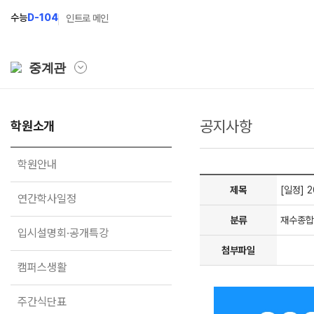
수능
D-104
인트로 메인
중계관
공지사항
학원소개
학원소개
N Class
학원안내
수준별 맞춤합격시스템
학원안내
연간학사일정
2027 파이널 정규반
N
제목
[일정] 
연간학사일정
입시설명회·공개특강
2027 N수 정규반
분류
재수종합
입시설명회·공개특강
캠퍼스생활
2027 반수반
첨부파일
주간식단표
2027 지역의사제 특별반
캠퍼스생활
학원시설
주간식단표