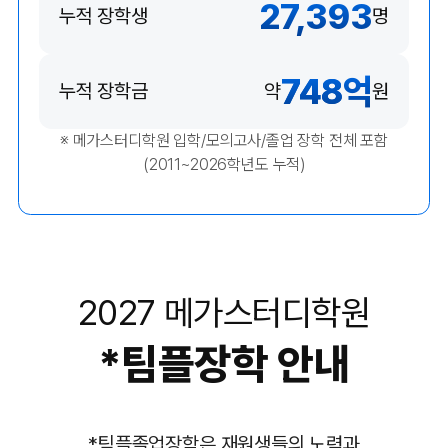
27,393
누적 장학생
명
748
억
누적 장학금
약
원
※ 메가스터디학원 입학/모의고사/졸업 장학 전체 포함
(2011~2026학년도 누적)
2027 메가스터디학원
*
팀플장학 안내
*
팀플졸업장학은 재원생들의 노력과