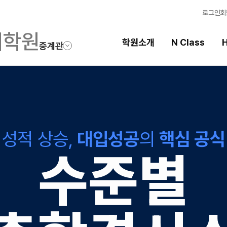
로그인
회
학원소개
N Class
H
중계관
High School
선
스템
내신 성적 상승 시스템
강의
성적 상승,
대입성공
의
핵심 공식
반
2027 윈터스쿨
입시
N
N
수준별
학습
학습 
OME
특별반
전국 
메가X