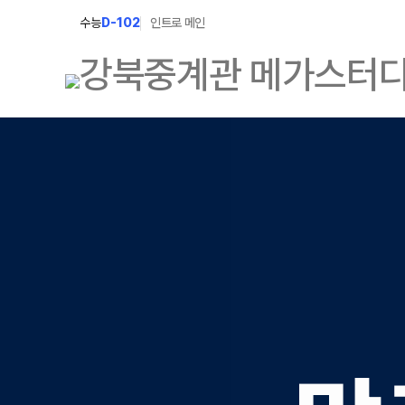
수능
D-102
인트로 메인
학원소개
N Class
학원안내
수준별 맞춤합격시
2027 파이널 정규
연간학사일정
2027 N수 정규반
입시설명회·공개특강
2027 반수반
캠퍼스생활
2027 지역의사제 
주간식단표
학원시설