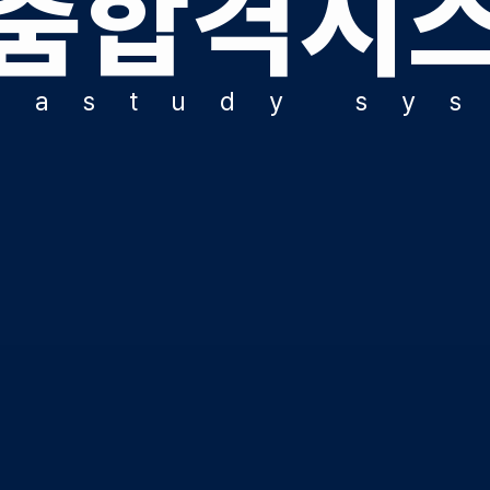
춤합격시
ALP
수학 
통합사
g
a
s
t
u
d
y
s
y
202
재원
재원
메가패
메가 
실시간