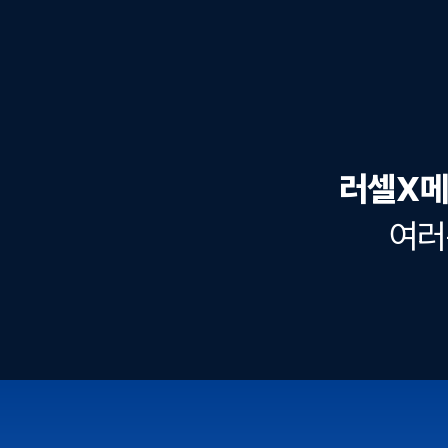
러셀X메
여러