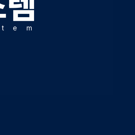
스템
HA 모의고사
아이젠
회·과학 학평 대비
s
t
e
m
6 수능 적중 문항
생 혜택
생 통합회원인증
스 특별 지원
스마트 리포트
 질문답변 앱 QUBE