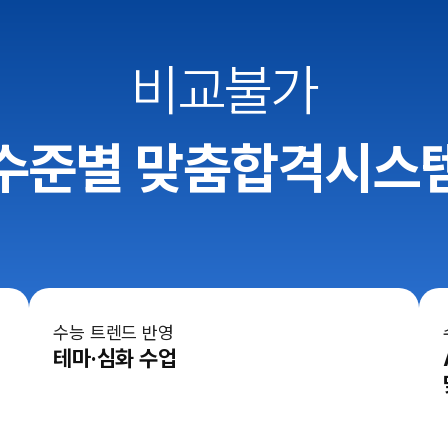
비교불가
수준별 맞춤합격시스
수능 트렌드 반영
테마·심화 수업