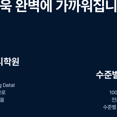
욱 완벽에 가까워집
디학원
수준
Data!
으로
10
공을
전
수준별