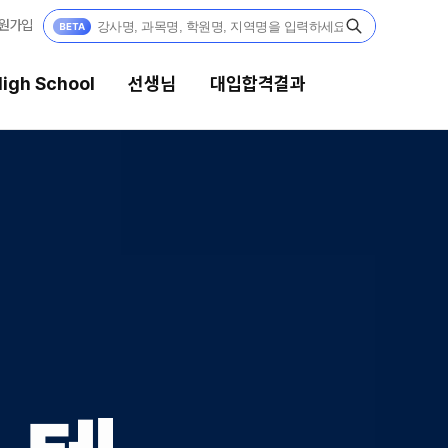
원가입
igh School
선생님
대입합격결과
생님
대입합격결과
 전문가
팀플장학
전문 담임
팀플장학생 공개
팀플장학 안내
 콘텐츠
대입합격의 주인공
콘텐츠 한눈에 보기
GA 모의고사
재수 성공 스토리
대단위 실전 모의고사
대성 더 프리미엄 모의고사