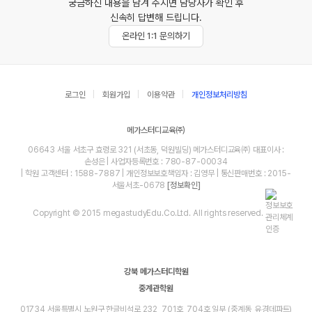
궁금하신 내용을 남겨 주시면 담당자가 확인 후
신속히 답변해 드립니다.
온라인 1:1 문의하기
로그인
회원가입
이용약관
개인정보처리방침
메가스터디교육㈜
06643 서울 서초구 효령로 321 (서초동, 덕원빌딩) 메가스터디교육㈜ 대표이사 :
손성은 | 사업자등록번호 : 780-87-00034
| 학원 고객센터 : 1588-7887 | 개인정보보호책임자 : 김영무 | 통신판매번호 : 2015-
서울서초-0678
[정보확인]
Copyright © 2015 megastudyEdu.Co.Ltd. All rights reserved.
강북 메가스터디학원
중계관학원
01734 서울특별시 노원구 한글비석로 232, 701호, 704호 일부 (중계동, 유경데파트)