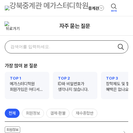
중계관
BETA
자주 묻는 질문
자주
검색어
묻는
질문
가장 많이 본 질문
검색
TOP 1
TOP 2
TOP 3
메가스터디학원
ID와 비밀번호가
장학제도 및 할
회원가입은 어디서
생각나지 않습니다.
혜택은 없나요?
하나요?
전체
회원정보
결제·환불
재수종합반
회원정보