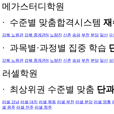
메가스터디학원
· 수준별 맞춤합격시스템
재
강북 노원관
강북 중계관
N
노량진
신촌
송파
부천
분당
일산
수
· 과목별·과정별 집중 학습
강북 노원관
강북 중계관
N
노량진
신촌
송파
부천
분당
일산
성
러셀학원
· 최상위권 수준별 맞춤
단
러셀 강남
러셀 대치
러셀 목동
러셀 부천
러셀 분당
러셀 영통
셀 원주
러셀 전주
러셀 청주