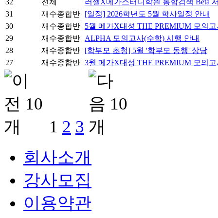
32
전체
러셀X메가스터디학원 통합검색 Beta 
31
재수종합반
[일정] 2026학년도 5월 학사일정 안내
30
재수종합반
5월 메가X대성 THE PREMIUM 모의
29
재수종합반
ALPHA 모의고사(수학) 시행 안내
28
재수종합반
[학부모 초청] 5월 '학부모 동행' 상담
27
재수종합반
3월 메가X대성 THE PREMIUM 모의
1
2
3
회사소개
강사모집
이용약관