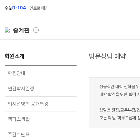
수능
D-104
인트로 메인
중계관
방문상담 예약
학원소개
학원소개
N Class
학원안내
수준별 맞춤합격시스템
학원안내
연간학사일정
2027 파이널 정규반
N
성공적인 대학 진학을 위
연간학사일정
입시설명회·공개특강
2027 N수 정규반
대학 합격을 위한 합격 
입시설명회·공개특강
캠퍼스생활
2027 반수반
상담은 원장/교무부장/
주간식단표
2027 지역의사제 특별반
모든 학생, 학부모님께 
캠퍼스생활
학원시설
주간식단표