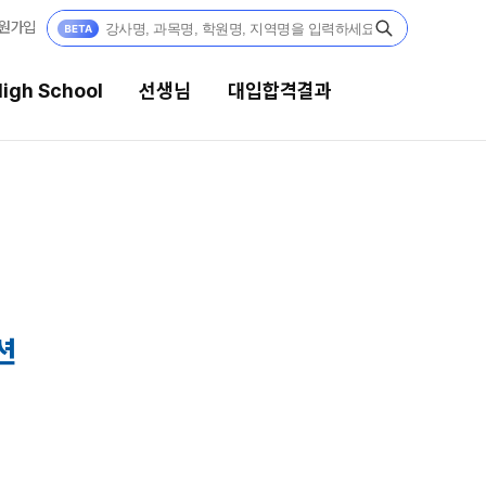
원가입
igh School
선생님
대입합격결과
생님
대입합격결과
 전문가
팀플장학
전문 담임
팀플장학생 공개
팀플장학 안내
 콘텐츠
션
대입합격의 주인공
콘텐츠 한눈에 보기
GA 모의고사
재수 성공 스토리
대단위 실전 모의고사
대성 더 프리미엄 모의고사