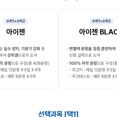
수학1+수학2
수학1+수학2
아이젠
아이젠 BLA
형을
실수 방지, 기본기 강화
등
변별력 문항을 집중 훈련하여
련하여
상위권
으로의 도약
만점 실력으로 도약
자작 문항
으로 구성(총 408문항)
100% 자작 문항
으로 구성(총
 매일 12문항 X 5일 X 6주
- 주간지 : 매일 12문항 X 5일
트 : 매주 8문항 X 6주
- 주간테스트 : 매주 8문항 X 
선택과목 [택1]