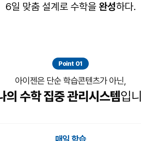
6일 맞춤 설계로 수학을
완성
하다.
ALP
수학 
통합사
202
재원
재원
Point 01
메가패
메가 
아이젠은 단순 학습콘텐츠가 아닌,
실시간
나의 수학 집중 관리
시스템
입니
매일 학습