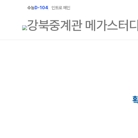
수능
D-104
인트로 메인
학원소개
N Class
학원안내
수준별 맞춤합격시
2027 파이널 정규
연간학사일정
2027 N수 정규반
입시설명회·공개특강
2027 반수반
캠퍼스생활
2027 지역의사제 
주간식단표
학원시설