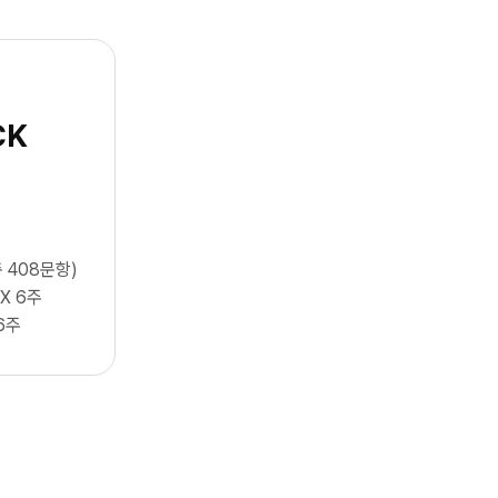
CK
 408문항)
 X 6주
6주