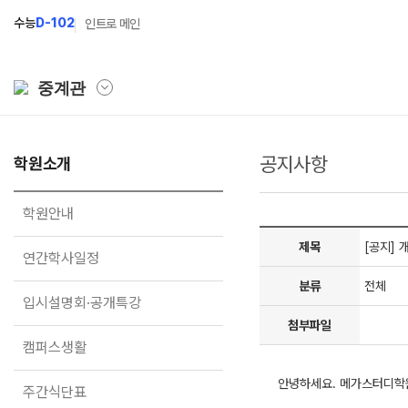
수능
D-102
인트로 메인
중계관
공지사항
학원소개
학원소개
N Class
학원안내
수준별 맞춤합격시스템
학원안내
연간학사일정
2027 파이널 정규반
N
제목
[공지] 
연간학사일정
입시설명회·공개특강
2027 N수 정규반
분류
전체
입시설명회·공개특강
캠퍼스생활
2027 반수반
첨부파일
주간식단표
2027 지역의사제 특별반
캠퍼스생활
학원시설
안녕하세요. 메가스터디학
주간식단표