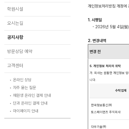
오시는길
개인정보처리방침 개정에 
학원시설
공지사항
1. 시행일
방문상담 예약
오시는길
- 2026년 5월 4일(월)
고객센터
공지사항
2. 변경내역
온라인 상담
자주 묻는 질문
방문상담 예약
변경 전
재원생 온라인 결제 안내
단과 온라인 결제 안내
고객센터
마이페이지 안내
5. 개인정보 처리의 위탁
가. 회사는 원활한 개인정보 
온라인 상담
니다.
자주 묻는 질문
수탁업체
재원생 온라인 결제 안내
단과 온라인 결제 안내
한국정보통신㈜
마이페이지 안내
토스페이먼츠 주식회사
다우기술㈜