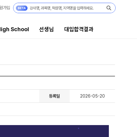
원가입
igh School
선생님
대입합격결과
대입합격결과
팀플장학
팀플장학생 공개
팀플장학 안내
대입합격의 주인공
등록일
2026-05-20
 보기
재수 성공 스토리
모의고사
미엄 모의고사