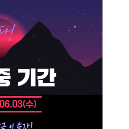
 대비
문항
증
 QUBE