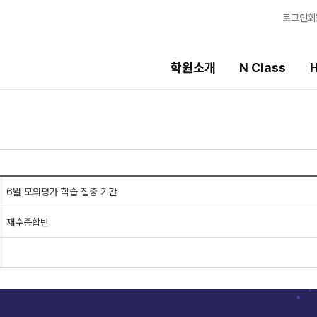
로그인
회
학원소개
N Class
H
High School
선생님
템
내신 성적 상승 시스템
강의 전문가
2027 윈터스쿨
입시전문 담임
N
N
6월 모의평가 학습 집중 기간
학습 콘텐츠
재수종합반
학습 콘텐츠 한눈에
OMEGA 모의고사
별반
전국 대단위 실전 
메가X대성 더 프리
ALPHA 모의고사
수학 아이젠