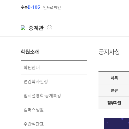
수능
D-105
인트로 메인
중계관
공지사항
학원소개
학원소개
N Class
학원안내
수준별 맞춤합격시스
학원안내
연간학사일정
2027 파이널 정규반
제목
연간학사일정
입시설명회·공개특강
2027 N수 정규반
분류
입시설명회·공개특강
캠퍼스생활
2027 반수반
첨부파일
주간식단표
2027 지역의사제 특
캠퍼스생활
학원시설
주간식단표