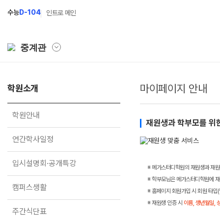
수능
D-104
인트로 메인
중계관
마이페이지 안내
학원소개
학원소개
N Class
학원안내
수준별 맞춤합격시스템
학원안내
재원생과 학부모를 위한 
연간학사일정
2027 파이널 정규반
N
연간학사일정
입시설명회·공개특강
2027 N수 정규반
입시설명회·공개특강
캠퍼스생활
2027 반수반
※ 메가스터디학원의 재원생과 재원
※ 학부모님은 메가스터디학원에 재원
주간식단표
2027 지역의사제 특별반
캠퍼스생활
※ 홈페이지 회원가입 시 회원 타입
학원시설
※ 재원생 인증 시
이름, 생년월일, 
주간식단표