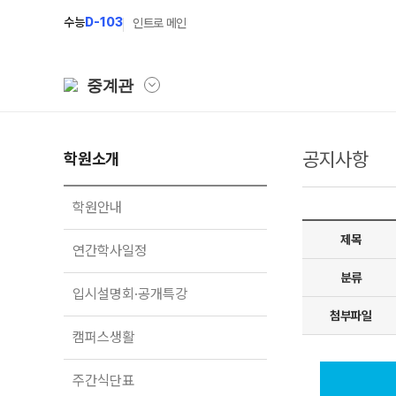
수능
D-103
인트로 메인
중계관
공지사항
학원소개
학원소개
N Class
학원안내
수준별 맞춤합격시스
학원안내
연간학사일정
2027 파이널 정규반
제목
연간학사일정
입시설명회·공개특강
2027 N수 정규반
분류
입시설명회·공개특강
캠퍼스생활
2027 반수반
첨부파일
주간식단표
2027 지역의사제 특
캠퍼스생활
학원시설
주간식단표