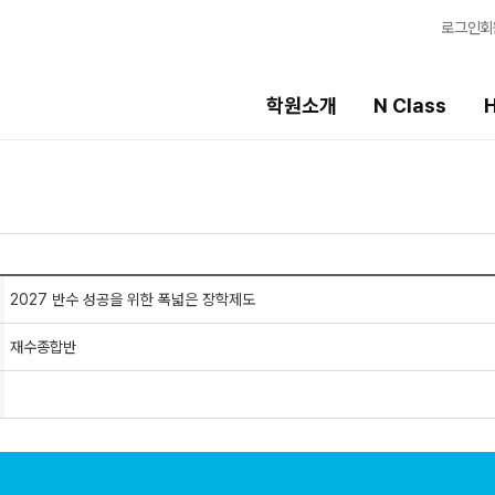
로그인
회
학원소개
N Class
H
High School
선생님
템
내신 성적 상승 시스템
강의 전문가
2027 윈터스쿨
입시전문 담임
N
N
2027 반수 성공을 위한 폭넓은 장학제도
학습 콘텐츠
재수종합반
학습 콘텐츠 한눈에
OMEGA 모의고사
별반
전국 대단위 실전 
메가X대성 더 프리
ALPHA 모의고사
수학 아이젠