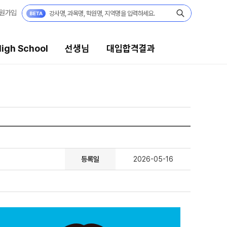
원가입
igh School
선생님
대입합격결과
대입합격결과
팀플장학
팀플장학생 공개
팀플장학 안내
대입합격의 주인공
등록일
2026-05-16
 보기
재수 성공 스토리
모의고사
미엄 모의고사