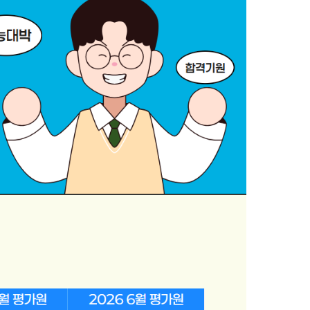
 대비
문항
증
 QUBE