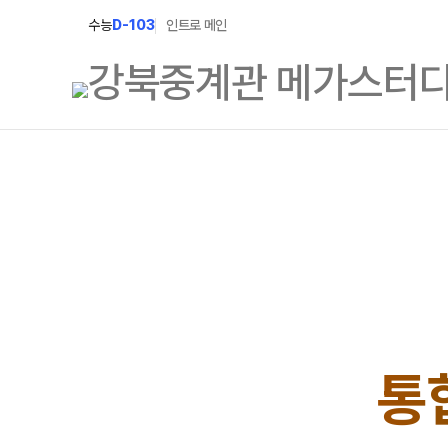
수능
D-103
인트로 메인
학원소개
N Class
학원안내
수준별 맞춤합격시
2027 파이널 정규
연간학사일정
2027 N수 정규반
입시설명회·공개특강
2027 반수반
캠퍼스생활
통
2027 지역의사제 
주간식단표
학원시설