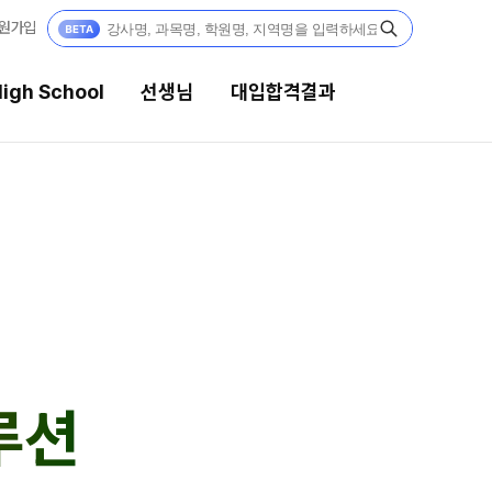
원가입
igh School
선생님
대입합격결과
생님
대입합격결과
 전문가
팀플장학
전문 담임
팀플장학생 공개
팀플장학 안내
 콘텐츠
대입합격의 주인공
콘텐츠 한눈에 보기
루션
GA 모의고사
재수 성공 스토리
대단위 실전 모의고사
대성 더 프리미엄 모의고사