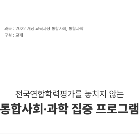
ALP
수학 
통합사
과목 :
2022 개정 교육과정 통합사회, 통합과학
202
구성 :
교재
재원
재원
메가패
메가 
실시간
전국연합학력평가를 놓치지 않는
통합사회·과학 집중 프로그