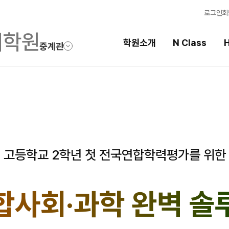
로그인
회
학원소개
N Class
H
중계관
High School
선
스템
내신 성적 상승 시스템
강의
반
2027 윈터스쿨
입시
N
N
고등학교 2학년 첫 전국연합학력평가를 위한
학습
학습 
합사회·과학
완벽 솔
OME
특별반
전국 
메가X