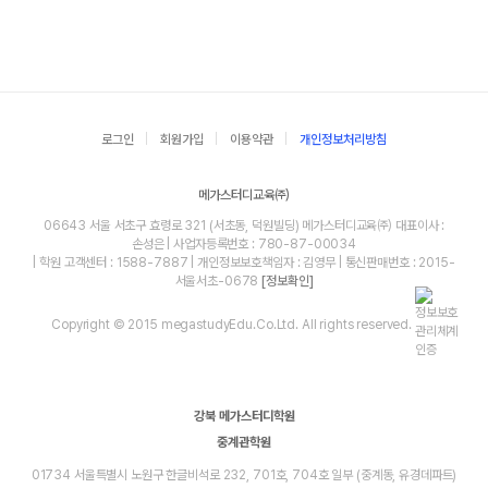
로그인
회원가입
이용약관
개인정보처리방침
메가스터디교육㈜
06643 서울 서초구 효령로 321 (서초동, 덕원빌딩) 메가스터디교육㈜ 대표이사 :
손성은 | 사업자등록번호 : 780-87-00034
| 학원 고객센터 : 1588-7887 | 개인정보보호책임자 : 김영무 | 통신판매번호 : 2015-
서울서초-0678
[정보확인]
Copyright © 2015 megastudyEdu.Co.Ltd. All rights reserved.
강북 메가스터디학원
중계관학원
01734 서울특별시 노원구 한글비석로 232, 701호, 704호 일부 (중계동, 유경데파트)