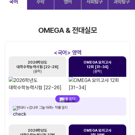
국어
수학
영어
사회탐구
과학탐구
OMEGA & 전대실모
<국어> 영역
2026학년도
OMEGA 모의고사
대학수학능력시험 [22~26]
12회 [31~34]
(문학)
(문학)
작품 일치!
현대시 <감나무 그늘 아래> 작품 일치
2026학년도
OMEGA 모의고사
대학수학능력시험 37번
3회 38번