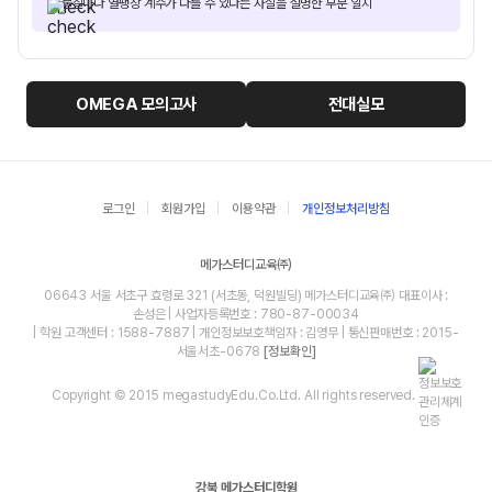
물질마다 열팽창 계수가 다를 수 있다는 사실을 설명한 부분 일치
OMEGA
모의고사
전대실모
로그인
회원가입
이용약관
개인정보처리방침
메가스터디교육㈜
06643 서울 서초구 효령로 321 (서초동, 덕원빌딩) 메가스터디교육㈜ 대표이사 :
손성은 | 사업자등록번호 : 780-87-00034
| 학원 고객센터 : 1588-7887 | 개인정보보호책임자 : 김영무 | 통신판매번호 : 2015-
서울서초-0678
[정보확인]
Copyright © 2015 megastudyEdu.Co.Ltd. All rights reserved.
강북 메가스터디학원