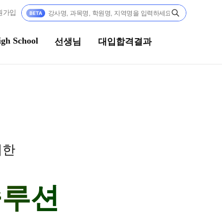
원가입
gh School
선생님
대입합격결과
님
대입합격결과
전문가
팀플장학
문 담임
팀플장학생 공개
위한
팀플장학 안내
콘텐츠
대입합격의 주인공
텐츠 한눈에 보기
솔루션
 모의고사
재수 성공 스토리
단위 실전 모의고사
성 더 프리미엄 모의고사