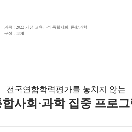
ALPHA
수학 아
통합사회
과목 :
2022 개정 교육과정 통합사회, 통합과학
2026 
구성 :
교재
재원생
재원생 
메가패스
메가 스
실시간 질
전국연합학력평가를 놓치지 않는
통합사회·과학 집중 프로그