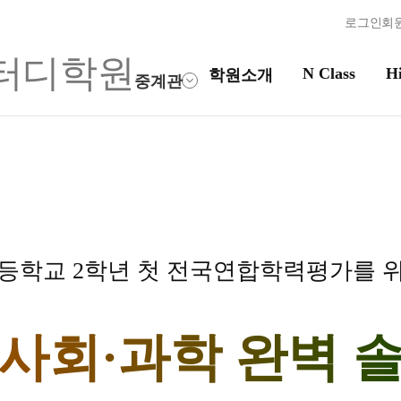
로그인
회
N Class
Hi
학원소개
중계관
High School
선생
시스템
내신 성적 상승 시스템
강의 
반
2027 윈터스쿨
입시전
N
N
등학교 2학년 첫 전국연합학력평가를 
학습 
학습 콘
사회·과학
완벽 
OMEGA
 특별반
전국 대
메가X대