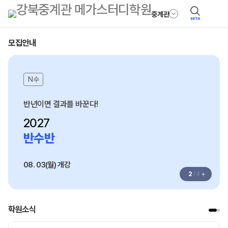
중계관
BETA
모집안내
N수
의대 합격, 전략이 답이다!
2027
지역의사제 특별반
매월 개강
+
3
/
4
학원소식