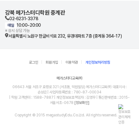
강북 메가스터디학원 중계관
02-6231-3378
10:00~20:00
매일
※ 상시 상담 가능
서울특별시 노원구 한글비석로 232, 유경데파트 7층 (중계동 364-17)
로그인
회원가입
이용약관
개인정보처리방침
메가스터디교육㈜
06643 서울 서초구 효령로 321 (서초동, 덕원빌딩) 메가스터디교육㈜ 대표이사 :
손성은 | 사업자등록번호 : 780-87-00034
| 학원 고객센터 : 1588-7887 | 개인정보보호책임자 : 김영무 | 통신판매번호 : 2015-
서울서초-0678
[정보확인]
Copyright © 2015 megastudyEdu.Co.Ltd. All rights reserved.