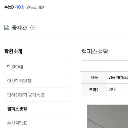
수능
D-103
인트로 메인
중계관
캠퍼스생활
학원소개
학원소개
N Class
학원안내
수준별 맞춤합격시스템
학원안내
연간학사일정
2027 파이널 정규반
N
제목
강북 메가스
연간학사일정
입시설명회·공개특강
2027 N수 정규반
조회수
283
입시설명회·공개특강
캠퍼스생활
2027 반수반
주간식단표
2027 지역의사제 특별반
캠퍼스생활
학원시설
주간식단표