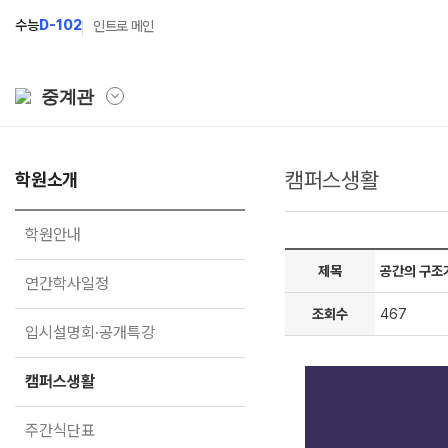
수능
D-102
인트로 메인
중계관
캠퍼스생활
학원소개
학원소개
N Class
학원안내
수준별 맞춤합격시스템
학원안내
연간학사일정
2027 파이널 정규반
N
제목
공간의 구조
연간학사일정
입시설명회·공개특강
2027 N수 정규반
조회수
467
입시설명회·공개특강
캠퍼스생활
2027 반수반
주간식단표
2027 지역의사제 특별반
캠퍼스생활
학원시설
주간식단표