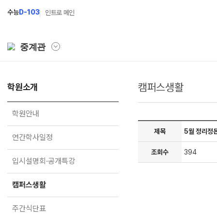
수능
D-103
인트로 메인
중계관
캠퍼스생활
학원소개
학원소개
N Class
학원안내
수준별 맞춤합격시스템
학원안내
연간학사일정
2027 파이널 정규반
N
제목
5월 정리정돈
연간학사일정
입시설명회·공개특강
2027 N수 정규반
조회수
394
입시설명회·공개특강
캠퍼스생활
2027 반수반
주간식단표
2027 지역의사제 특별반
캠퍼스생활
학원시설
주간식단표