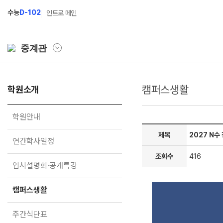
수능
D-102
인트로 메인
중계관
캠퍼스생활
학원소개
학원소개
N Class
학원안내
수준별 맞춤합격시스템
학원안내
연간학사일정
2027 파이널 정규반
N
제목
2027 N수
연간학사일정
입시설명회·공개특강
2027 N수 정규반
조회수
416
입시설명회·공개특강
캠퍼스생활
2027 반수반
주간식단표
2027 지역의사제 특별반
캠퍼스생활
학원시설
주간식단표