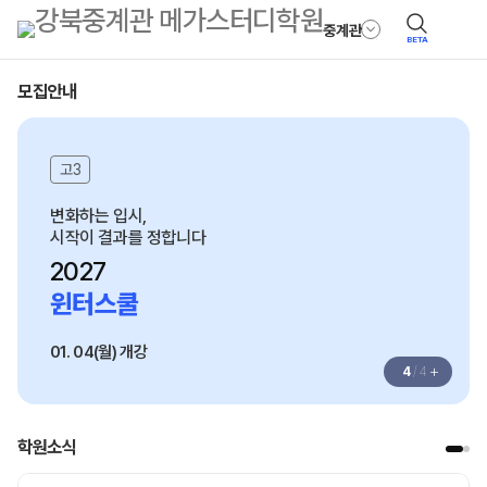
중계관
BETA
모집안내
고3
변화하는 입시,
시작이 결과를 정합니다
2027
윈터스쿨
01. 04(월) 개강
+
4
/
4
학원소식