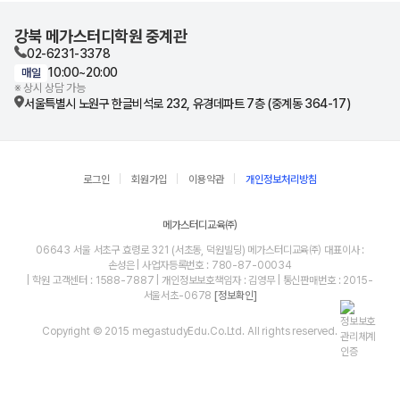
강북 메가스터디학원 중계관
02-6231-3378
10:00~20:00
매일
※ 상시 상담 가능
서울특별시 노원구 한글비석로 232, 유경데파트 7층 (중계동 364-17)
로그인
회원가입
이용약관
개인정보처리방침
메가스터디교육㈜
06643 서울 서초구 효령로 321 (서초동, 덕원빌딩) 메가스터디교육㈜ 대표이사 :
손성은 | 사업자등록번호 : 780-87-00034
| 학원 고객센터 : 1588-7887 | 개인정보보호책임자 : 김영무 | 통신판매번호 : 2015-
서울서초-0678
[정보확인]
Copyright © 2015 megastudyEdu.Co.Ltd. All rights reserved.